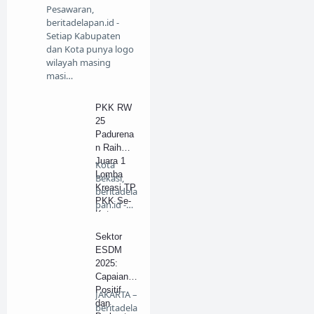
Pesawaran,
beritadelapan.id -
Setiap Kabupaten
dan Kota punya logo
wilayah masing
masi…
PKK RW
25
Padurena
n Raih
Juara 1
Kota
Lomba
Bekasi,
Kreasi TP
beritadela
PKK Se-
pan.id -
Kota
Pres…
Bekasi
Sektor
ESDM
2025:
Capaian
Positif
JAKARTA –
dan
beritadela