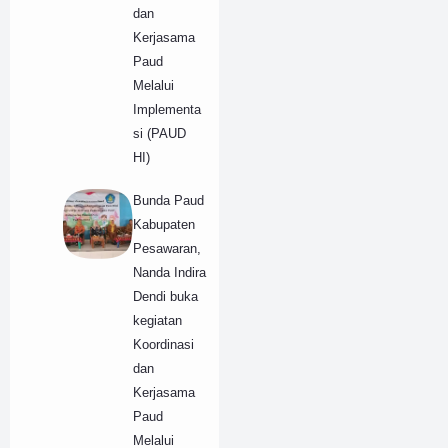
dan
Kerjasama
Paud
Melalui
Implementa
si (PAUD
HI)
Bunda Paud
Kabupaten
Pesawaran,
Nanda Indira
Dendi buka
kegiatan
Koordinasi
dan
Kerjasama
Paud
Melalui