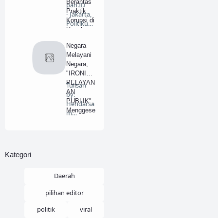
Berantas
pan.ID
Praktik
- Jakarta,
Korupsi di
Politiku…
Ranah
Penyeleng
Negara
garaan
Melayani
Haji
Negara,
"IRONI
PELAYAN
Tulisan
AN
by:
PUBLIK",
Hendarsa
Menggese
m
r
Marantok
Paradigm
o.
a
BeritaDela
Pendekat
pan.…
Kategori
an Formil
ke
Materiil.
Daerah
pilihan editor
politik
viral