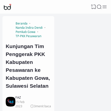
0
Beranda
Nanda Indira Dendi
Pemkab Gowa
TP-PKK Pesawaran
Kunjungan Tim
Penggerak PKK
Kabupaten
Pesawaran ke
Kabupaten Gowa,
Sulawesi Selatan
FAZ
15 Feb
2023
3
menit baca