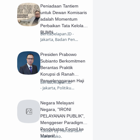
Peniadaan Tantiem
untuk Dewan Komisaris
adalah Momentum
Perbaikan Tata Kelola
BUMN
BeritaDelapan.ID -
Jakarta, Badan Pen…
Presiden Prabowo
Subianto Berkomitmen
Berantas Praktik
Korupsi di Ranah
Penyelenggaraan Haji
BeritaDelapan.ID
- Jakarta, Politiku…
Negara Melayani
Negara, "IRONI
PELAYANAN PUBLIK",
Menggeser Paradigma
Pendekatan Formil ke
Tulisan by: Hendarsam
Materiil.
Marantoko.