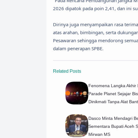
"Pada Rencana Pembangunan Jangka M
2026 dipatok pada poin 2,41, dan ini s
Dirinya juga menyampaikan rasa terim
atas arahan, bimbingan, serta dukungan
Pesawaran sehingga mendorong semua p
dalam penerapan SPBE.
Related Posts
​Fenomena Langka Akhir 
Parade Planet Sejajar Bi
Dinikmati Tanpa Alat Ban
Dasco Minta Mendagri Be
Sementara Bupati Aceh S
Mirwan MS