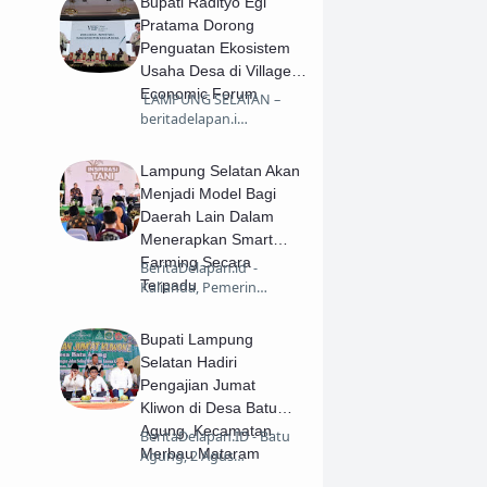
Bupati Radityo Egi
Pratama Dorong
Penguatan Ekosistem
Usaha Desa di Village
Economic Forum
​ LAMPUNG SELATAN –
beritadelapan.i…
Lampung Selatan Akan
Menjadi Model Bagi
Daerah Lain Dalam
Menerapkan Smart
Farming Secara
BeritaDelapan.id -
Terpadu
Kalianda, Pemerin…
Bupati Lampung
Selatan Hadiri
Pengajian Jumat
Kliwon di Desa Batu
Agung, Kecamatan
BeritaDelapan.ID - Batu
Merbau Mataram
Agung, 2 Agus…