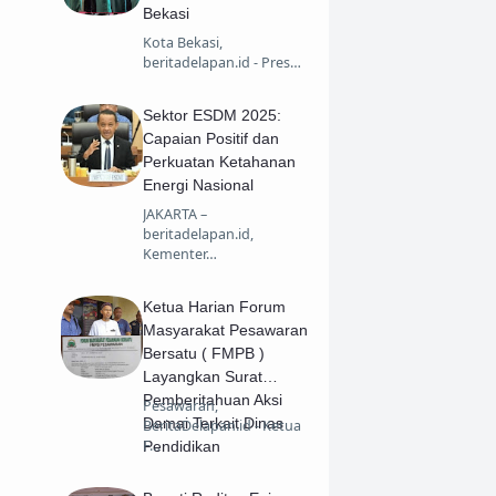
Bekasi
Kota Bekasi,
beritadelapan.id - Pres…
Sektor ESDM 2025:
Capaian Positif dan
Perkuatan Ketahanan
Energi Nasional
JAKARTA –
beritadelapan.id,
Kementer…
Ketua Harian Forum
Masyarakat Pesawaran
Bersatu ( FMPB )
Layangkan Surat
Pemberitahuan Aksi
Pesawaran,
Damai Terkait Dinas
BeritaDelapan.id - Ketua
F…
Pendidikan