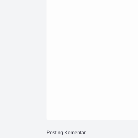
18 Februari 2025
HUT Partai Gerindra ke-17
Khidmat, Refleksi dan Har
7 November 2024
Bupati Pesawaran Hadiri R
Garpemda Tahun 2024
Posting Komentar