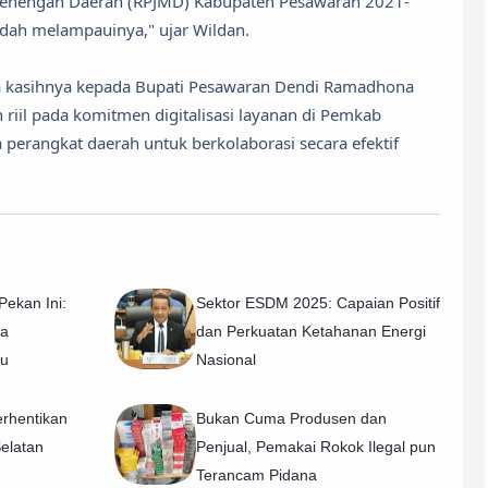
enengah Daerah (RPJMD) Kabupaten Pesawaran 2021-
udah melampauinya," ujar Wildan.
a kasihnya kepada Bupati Pesawaran Dendi Ramadhona
 riil pada komitmen digitalisasi layanan di Pemkab
erangkat daerah untuk berkolaborasi secara efektif
Pekan Ini:
Sektor ESDM 2025: Capaian Positif
sa
dan Perkuatan Ketahanan Energi
tu
Nasional
rhentikan
Bukan Cuma Produsen dan
elatan
Penjual, Pemakai Rokok Ilegal pun
Terancam Pidana