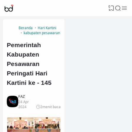
0
Beranda
Hari Kartini
kabupaten pesawaran
Pemerintah
Kabupaten
Pesawaran
Peringati Hari
Kartini ke - 145
FAZ
24 Apr
2024
2
menit baca