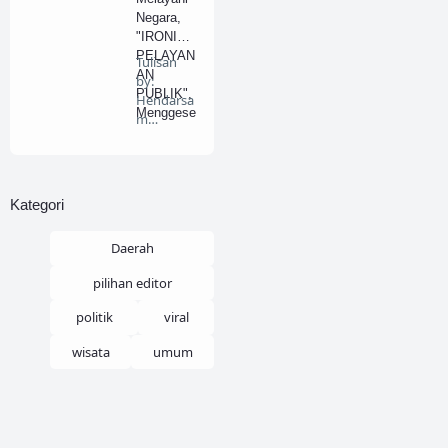
Haji
Negara,
"IRONI
PELAYAN
Tulisan
AN
by:
PUBLIK",
Hendarsa
Menggese
m
r
Marantok
Paradigm
o.
a
BeritaDela
Pendekat
pan.…
Kategori
an Formil
ke
Materiil.
Daerah
pilihan editor
politik
viral
wisata
umum