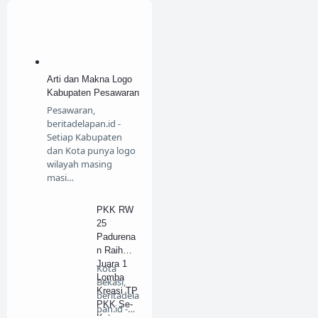
Arti dan Makna Logo
Kabupaten Pesawaran
Pesawaran,
beritadelapan.id -
Setiap Kabupaten
dan Kota punya logo
wilayah masing
masi…
PKK RW
25
Padurena
n Raih
Juara 1
Kota
Lomba
Bekasi,
Kreasi TP
beritadela
PKK Se-
pan.id -
Kota