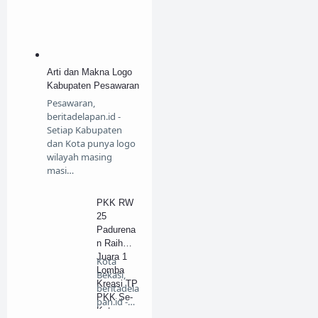
Arti dan Makna Logo
Kabupaten Pesawaran
Pesawaran,
beritadelapan.id -
Setiap Kabupaten
dan Kota punya logo
wilayah masing
masi…
PKK RW
25
Padurena
n Raih
Juara 1
Kota
Lomba
Bekasi,
Kreasi TP
beritadela
PKK Se-
pan.id -
Kota
Pres…