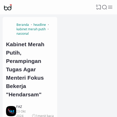
0
Beranda
headline
kabinet merah putih
nasional
Kabinet Merah
Putih,
Perampingan
Tugas Agar
Menteri Fokus
Bekerja
"Hendarsam"
FAZ
23 Okt
2024
1
menit baca