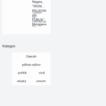
Negara,
"IRONI
PELAYAN
Tulisan
AN
by:
PUBLIK",
Hendarsa
Menggese
m
r
Marantok
Paradigm
o.
a
BeritaDela
Pendekat
pan.…
Kategori
an Formil
ke
Materiil.
Daerah
pilihan editor
politik
viral
wisata
umum