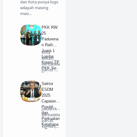
dan Kota punya logo
wilayah masing
masi…
PKK RW
25
Padurena
n Raih
Juara 1
Kota
Lomba
Bekasi,
Kreasi TP
beritadela
PKK Se-
pan.id -
Kota
Pres…
Bekasi
Sektor
ESDM
2025:
Capaian
Positif
JAKARTA –
dan
beritadela
Perkuatan
pan.id,
Ketahana
Kementer
n Energi
…
Nasional