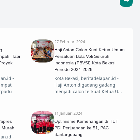
27 Februari 2024
g
Haji Anton Calon Kuat Ketua Umum
pah, Tapi
Persatuan Bola Voli Seluruh
Proyek
Indonesia (PBVSI) Kota Bekasi
Periode 2024-2028
an.id -
Kota Bekasi, beritadelapan.id -
empat
Haji Anton digadang gadang
rpadu
menjadi calon terkuat Ketua U
11 Januari 2024
Capres
Optimisme Kemenangan di HUT
o Murah
PDI Perjuangan ke 51, PAC
Bantargebang
an.id -