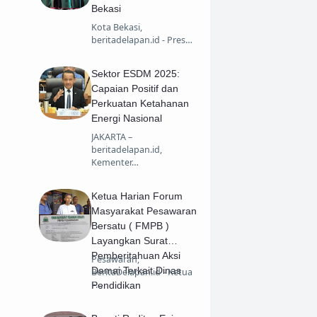
Bekasi
Kota Bekasi,
beritadelapan.id - Pres…
Sektor ESDM 2025:
Capaian Positif dan
Perkuatan Ketahanan
Energi Nasional
JAKARTA –
beritadelapan.id,
Kementer…
Ketua Harian Forum
Masyarakat Pesawaran
Bersatu ( FMPB )
Layangkan Surat
Pemberitahuan Aksi
Pesawaran,
Damai Terkait Dinas
BeritaDelapan.id - Ketua
F…
Pendidikan