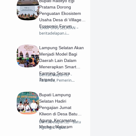
Bupati Radityo Egi
Pratama Dorong
Penguatan Ekosistem
Usaha Desa di Village
Economic Forum
​ LAMPUNG SELATAN –
beritadelapan.i…
Lampung Selatan Akan
Menjadi Model Bagi
Daerah Lain Dalam
Menerapkan Smart
Farming Secara
BeritaDelapan.id -
Terpadu
Kalianda, Pemerin…
Bupati Lampung
Selatan Hadiri
Pengajian Jumat
Kliwon di Desa Batu
Agung, Kecamatan
BeritaDelapan.ID - Batu
Merbau Mataram
Agung, 2 Agus…