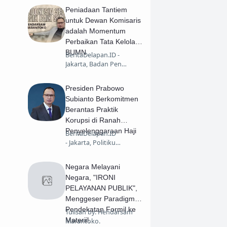
Peniadaan Tantiem
untuk Dewan Komisaris
adalah Momentum
Perbaikan Tata Kelola
BUMN
BeritaDelapan.ID -
Jakarta, Badan Pen…
Presiden Prabowo
Subianto Berkomitmen
Berantas Praktik
Korupsi di Ranah
Penyelenggaraan Haji
BeritaDelapan.ID
- Jakarta, Politiku…
Negara Melayani
Negara, "IRONI
PELAYANAN PUBLIK",
Menggeser Paradigma
Pendekatan Formil ke
Tulisan by: Hendarsam
Materiil.
Marantoko.