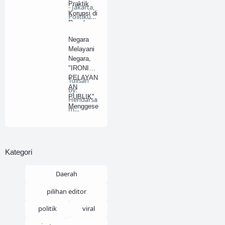
Praktik
- Jakarta,
Korupsi di
Politiku…
Ranah
Penyeleng
Negara
garaan
Melayani
Haji
Negara,
"IRONI
PELAYAN
Tulisan
AN
by:
PUBLIK",
Hendarsa
Menggese
m
r
Marantok
Paradigm
o.
a
BeritaDela
Pendekat
pan.…
Kategori
an Formil
ke
Materiil.
Daerah
pilihan editor
politik
viral