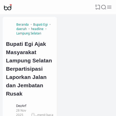
0
Beranda
Bupati Egi
daerah
headline
Lampung Selatan
Bupati Egi Ajak
Masyarakat
Lampung Selatan
Berpartisipasi
Laporkan Jalan
dan Jembatan
Rusak
DezArf
28 Nov
2025
...
menit baca