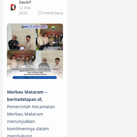
DezArf
12 Des
2025
1
menit baca
Merbau Mataram –
beritadelapan.id,
Pemerintah Kecamatan
Merbau Mataram
menunjukkan
komitmennya dalam
mendukung