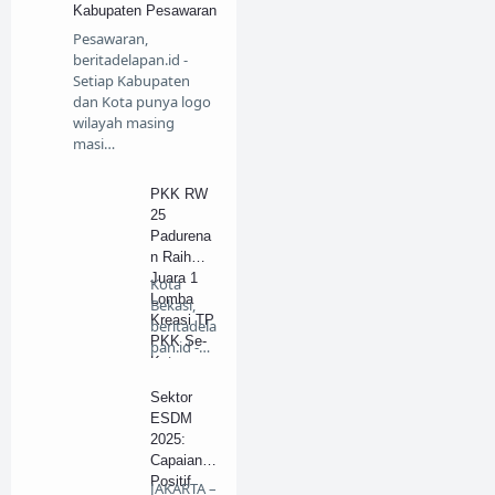
Kabupaten Pesawaran
Pesawaran,
beritadelapan.id -
Setiap Kabupaten
dan Kota punya logo
wilayah masing
masi…
PKK RW
25
Padurena
n Raih
Juara 1
Kota
Lomba
Bekasi,
Kreasi TP
beritadela
PKK Se-
pan.id -
Kota
Pres…
Bekasi
Sektor
ESDM
2025:
Capaian
Positif
JAKARTA –