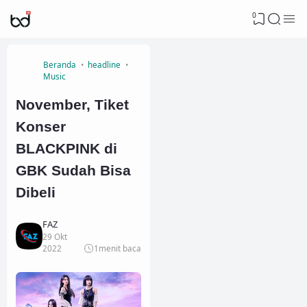
0
Beranda
headline
Music
November, Tiket
Konser
BLACKPINK di
GBK Sudah Bisa
Dibeli
FAZ
29 Okt
2022
1
menit baca